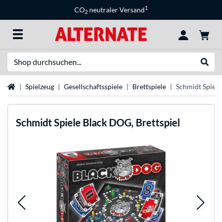
1
CO
neutraler Versand
2
Suche
Suche
Startseite
Spielzeug
Gesellschaftsspiele
Brettspiele
Schmidt Spiele
Schmidt Spiele
Black DOG, Brettspiel