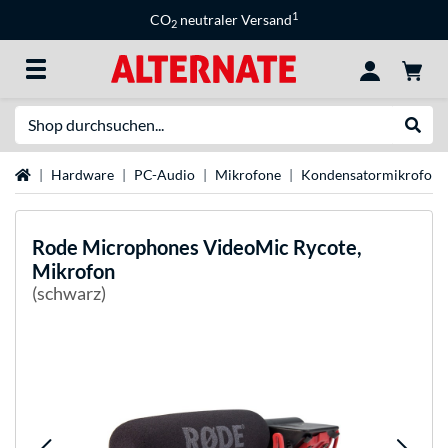
1
CO
neutraler Versand
2
Suche
Suche
Startseite
Hardware
PC-Audio
Mikrofone
Kondensatormikrofon
Rode Microphones
VideoMic Rycote,
Mikrofon
(schwarz)