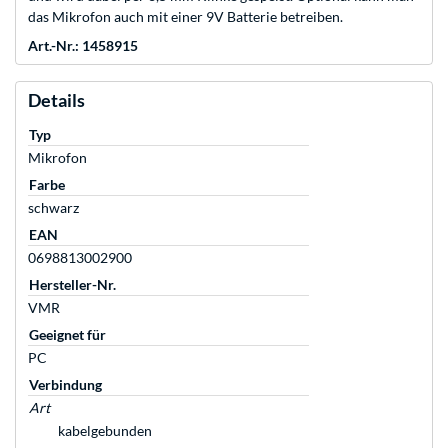
das Mikrofon auch mit einer 9V Batterie betreiben.
Art.-Nr.: 1458915
Details
Typ
Mikrofon
Farbe
schwarz
EAN
0698813002900
Hersteller-Nr.
VMR
Geeignet für
PC
Verbindung
Art
kabelgebunden