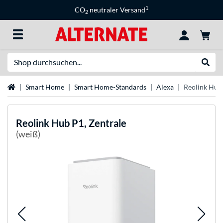
1
CO
neutraler Versand
2
Suche
Suche
Startseite
Smart Home
Smart Home-Standards
Alexa
Reolink Hub 
Reolink
Hub P1, Zentrale
(weiß)