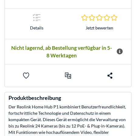
0.0 Stern
Jetzt bewerten
Details
Nicht lagernd, ab Bestellung verfügbar in 5-
8 Werktagen
Produktbeschreibung
Der Reolink Home Hub P1 kombiniert Benutzerfreundlichkeit,
fortschrittliche Technologie und Datenschutz in einem
kompakten Gerät. Dieses Gerät ermöglicht die Verwaltung von
bis zu Reolink 24 Kameras (bis zu 12 PoE- & Plug-in-Kameras).
Mit Funktionen wie hochauflösendem Video, flexibler