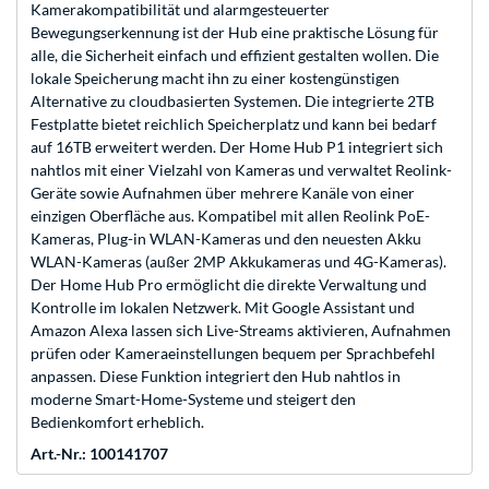
Kamerakompatibilität und alarmgesteuerter
Bewegungserkennung ist der Hub eine praktische Lösung für
alle, die Sicherheit einfach und effizient gestalten wollen. Die
lokale Speicherung macht ihn zu einer kostengünstigen
Alternative zu cloudbasierten Systemen. Die integrierte 2TB
Festplatte bietet reichlich Speicherplatz und kann bei bedarf
auf 16TB erweitert werden. Der Home Hub P1 integriert sich
nahtlos mit einer Vielzahl von Kameras und verwaltet Reolink-
Geräte sowie Aufnahmen über mehrere Kanäle von einer
einzigen Oberfläche aus. Kompatibel mit allen Reolink PoE-
Kameras, Plug-in WLAN-Kameras und den neuesten Akku
WLAN-Kameras (außer 2MP Akkukameras und 4G-Kameras).
Der Home Hub Pro ermöglicht die direkte Verwaltung und
Kontrolle im lokalen Netzwerk. Mit Google Assistant und
Amazon Alexa lassen sich Live-Streams aktivieren, Aufnahmen
prüfen oder Kameraeinstellungen bequem per Sprachbefehl
anpassen. Diese Funktion integriert den Hub nahtlos in
moderne Smart-Home-Systeme und steigert den
Bedienkomfort erheblich.
Art.-Nr.: 100141707