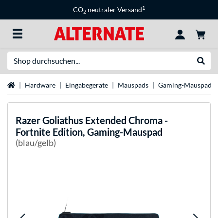
1
CO
neutraler Versand
2
Suche
Suche
Startseite
Hardware
Eingabegeräte
Mauspads
Gaming-Mauspads
Razer
Goliathus Extended Chroma -
Fortnite Edition, Gaming-Mauspad
(blau/gelb)