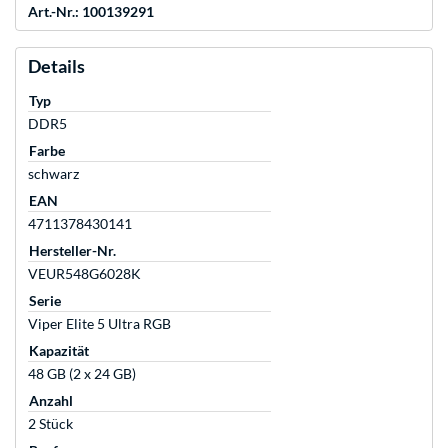
Art.-Nr.: 100139291
Details
Typ
DDR5
Farbe
schwarz
EAN
4711378430141
Hersteller-Nr.
VEUR548G6028K
Serie
Viper Elite 5 Ultra RGB
Kapazität
48 GB (2 x 24 GB)
Anzahl
2 Stück