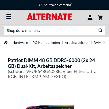
1
CO
neutraler Versand
2
Suche
Suche
Startseite
Hardware
PC-Komponenten
Arbeitsspeicher
RAM-Mar
Patriot
DIMM 48 GB DDR5-6000 (2x 24
GB) Dual-Kit, Arbeitsspeicher
(schwarz, VEUR548G6028K, Viper Elite 5 Ultra
RGB, INTEL XMP, AMD EXPO)