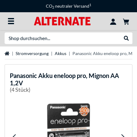
1
CO
neutraler Versand
2
Suche
Suche
Startseite
Stromversorgung
Akkus
Panasonic Akku eneloop pro, Mi
Panasonic
Akku eneloop pro, Mignon AA
1,2V
(4 Stück)