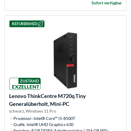
Sofort verfügbar
REFURBISHED
ZUSTAND
EXZELLENT
Lenovo
ThinkCentre M720q Tiny
Generalüberholt, Mini-PC
schwarz, Windows 11 Pro
Prozessor: Intel® Core™ i5-8500T
Grafik: Intel® UHD Graphics 630
Speicher: 8 GB DDR4-Arbeitsspeicher | 256 GB SSD-