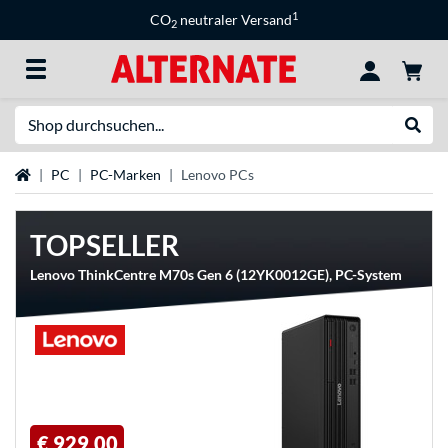
1
CO
neutraler Versand
2
Suche
Suche
Startseite
PC
PC-Marken
Lenovo PCs
TOPSELLER
Lenovo ThinkCentre M70s Gen 6 (12YK0012GE), PC-System
€ 929,00