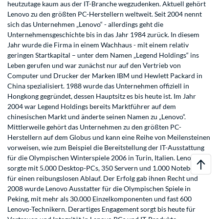
heutzutage kaum aus der IT-Branche wegzudenken. Aktuell gehört
Lenovo zu den größten PC-Herstellern weltweit. Seit 2004 nennt
sich das Unternehmen „Lenovo“ - allerdings geht die
Unternehmensgeschichte bis in das Jahr 1984 zurück. In diesem
Jahr wurde die Firma in einem Wachhaus - mit einem relativ
geringen Startkapital – unter dem Namen „Legend Holdings“ ins
Leben gerufen und war zunächst nur auf den Vertrieb von
Computer und Drucker der Marken IBM und Hewlett Packard in
China spezialisiert. 1988 wurde das Unternehmen offiziell in
Hongkong gegründet, dessen Hauptsitz es bis heute ist. Im Jahr
2004 war Legend Holdings bereits Marktführer auf dem
chinesischen Markt und änderte seinen Namen zu „Lenovo“.
Mittlerweile gehört das Unternehmen zu den größten PC-
Herstellern auf dem Globus und kann eine Reihe von Meilensteinen
vorweisen, wie zum Beispiel die Bereitstellung der IT-Ausstattung
für die Olympischen Winterspiele 2006 in Turin, Italien. Lenovo
sorgte mit 5.000 Desktop-PCs, 350 Servern und 1.000 Notebooks
für einen reibungslosen Ablauf. Der Erfolg gab ihnen Recht und
2008 wurde Lenovo Ausstatter für die Olympischen Spiele in
Peking, mit mehr als 30.000 Einzelkomponenten und fast 600
Lenovo-Technikern. Derartiges Engagement sorgt bis heute für