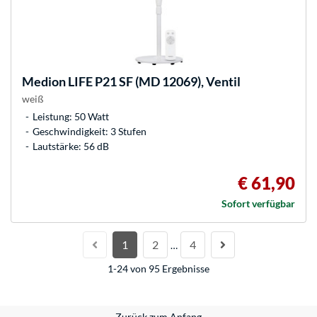
Medion
LIFE P21 SF (MD 12069), Ventil
weiß
Leistung: 50 Watt
Geschwindigkeit: 3 Stufen
Lautstärke: 56 dB
€ 61,90
Sofort verfügbar
1
2
4
…
1-24 von 95 Ergebnisse
Zurück zum Anfang