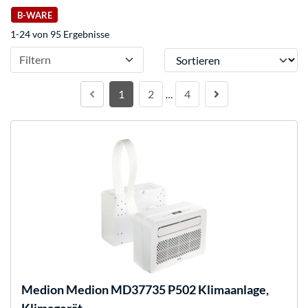
B-WARE
1-24 von 95 Ergebnisse
Sortieren
Filtern
1
2
4
…
Medion
Medion MD37735 P502 Klimaanlage,