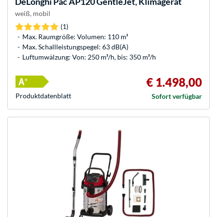
DeLonghi
Pac AP120 GentleJet, Klimagerät
weiß, mobil
(1)
Max. Raumgröße: Volumen: 110 m³
Max. Schallleistungspegel: 63 dB(A)
Luftumwälzung: Von: 250 m³/h, bis: 350 m³/h
€ 1.498,00
Produkt­datenblatt
Sofort verfügbar