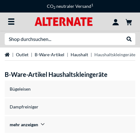
1
CO
neutraler Versand
2
Suche
Suche
Startseite
Outlet
B-Ware-Artikel
Haushalt
Haushaltskleingeräte
B-Ware-Artikel Haushaltskleingeräte
Bügeleisen
Dampfreiniger
mehr anzeigen