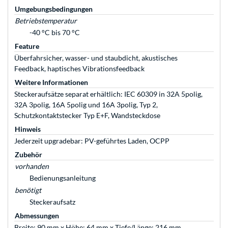
Umgebungsbedingungen
Betriebstemperatur
-40 °C bis 70 °C
Feature
Überfahrsicher, wasser- und staubdicht, akustisches
Feedback, haptisches Vibrationsfeedback
Weitere Informationen
Steckeraufsätze separat erhältlich: IEC 60309 in 32A 5polig,
32A 3polig, 16A 5polig und 16A 3polig, Typ 2,
Schutzkontaktstecker Typ E+F, Wandsteckdose
Hinweis
Jederzeit upgradebar: PV-geführtes Laden, OCPP
Zubehör
vorhanden
Bedienungsanleitung
benötigt
Steckeraufsatz
Abmessungen
Breite: 90 mm x Höhe: 64 mm x Tiefe/Länge: 216 mm