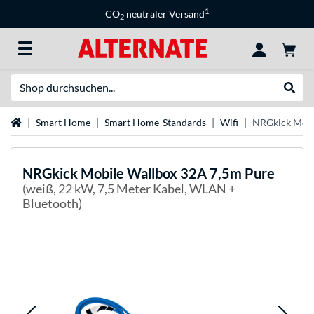
1
CO
neutraler Versand
2
Suche
Suche
Startseite
Smart Home
Smart Home-Standards
Wifi
NRGkick Mobi
NRGkick
Mobile Wallbox 32A 7,5m Pure
(weiß, 22 kW, 7,5 Meter Kabel, WLAN +
Bluetooth)