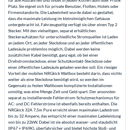
für alle Ausfahrten und findet in jedem Kofferraum oder Frunk
Platz. Sie eignet sich für private Benutzer, Flotten, Hotels oder
Firmenstandorte. Die Ladeeinheit wurde dabei so gestaltet,
dass die maximale Leistung im kleinstmöglichen Gehäuse
untergebracht ist. Fahrzeugseitig verfügt sie über einen Typ 2
Stecker. Mit den vielseitigen, separat erhältlichen
Steckeraufsätzen für unterschiedliche Stromquellen ist Laden
an jedem Ort, an jeder Steckdose und an jeder öffentlichen
Ladesäule problemlos möglich. Dabei werden keine
zusätzlichen Kabel benötigt, ganz egal, ob bei einer
Drehstromsteckdose, einer Schutzkontakt-Steckdose oder
einer öffentlichen Ladesäule geladen werden soll. Ein riesiger
Vorteil der mobilen NRGkick Wallbox besteht darin, dass nichts
weiter als eine Steckdose benötigt wird, so werden im
Gegensatz zu festen Wallboxen komplizierte Installationen
unnötig, was eine Menge Zeit und Geld spart. Der ansonsten
separat zu installierende Fehlerstrom-Schutzmechanismus für
AC- und DC-Fehlerströme ist ebenfalls bereits enthalten. Die
NRGkick 32A 7,5m Pure erreicht einen maximalen Ladestrom
bis zu 32 Ampere, das entspricht einer maximalen Ladeleistung
von bis zu 22kW. Dabei ist sie absolut wasser- und staubdicht
(IP67 + IP69K), überfahrsicher und bietet höchste Stoß- und