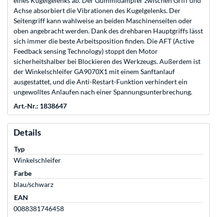
eines Kugelgelenks ab. Der Gummidämpfer zwischen Griff und
Achse absorbiert die Vibrationen des Kugelgelenks. Der
Seitengriff kann wahlweise an beiden Maschinenseiten oder
oben angebracht werden. Dank des drehbaren Hauptgriffs lässt
sich immer die beste Arbeitsposition finden. Die AFT (Active
Feedback sensing Technology) stoppt den Motor
sicherheitshalber bei Blockieren des Werkzeugs. Außerdem ist
der Winkelschleifer GA9070X1 mit einem Sanftanlauf
ausgestattet, und die Anti-Restart-Funktion verhindert ein
ungewolltes Anlaufen nach einer Spannungsunterbrechung.
Art.-Nr.: 1838647
Details
Typ
Winkelschleifer
Farbe
blau/schwarz
EAN
0088381746458