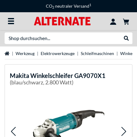
1
CO
neutraler Versand
2
Suche
Suche
Startseite
Werkzeug
Elektrowerkzeuge
Schleifmaschinen
Winkelsc
Makita
Winkelschleifer GA9070X1
(blau/schwarz, 2.800 Watt)