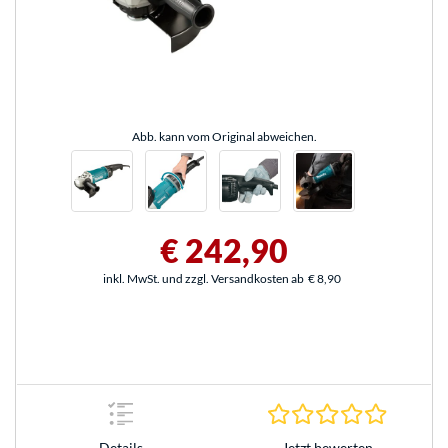
Abb. kann vom Original abweichen.
€ 242,90
inkl. MwSt. und zzgl. Versandkosten ab
€ 8,90
0.0 Stern
Jetzt bewerten
Details