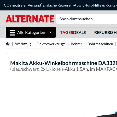
1
CO
neutraler Versand
Einfache Retouren-Abwicklung
Hilfe
&
Kontak
2
Alle Kategorien
TAGES
DEALS
REFURBIS
Startseite
Werkzeug
Elektrowerkzeuge
Bohrer
Bohrmaschinen
Makita
Akku-Winkelbohrmaschine DA332D
(blau/schwarz, 2x Li-Ionen-Akku 1,5Ah, im MAKPAC 