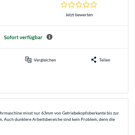
0.0 Sterne bei 0 Be
Jetzt bewerten
Sofort verfügbar
Vergleichen
Teilen
ohrmaschine misst nur 63mm von Getriebekopfoberkante bis zur
n. Auch dunklere Arbeitsbereiche sind kein Problem, denn die