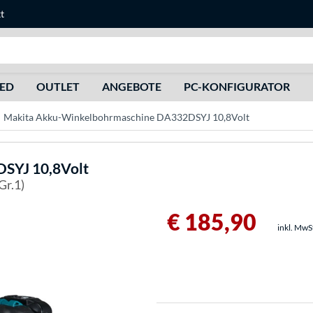
t
Suche
HED
OUTLET
ANGEBOTE
PC-KONFIGURATOR
Makita Akku-Winkelbohrmaschine DA332DSYJ 10,8Volt
SYJ 10,8Volt
Gr.1)
€ 185,90
inkl. MwS