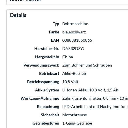
Details
Typ
Bohrmaschine
Farbe
blau/schwarz
EAN
0088381850865
Hersteller-Nr.
DA332DSYJ
Hergestellt in
China
Verwendungszweck
Zum Bohren und Schrauben
Betriebsart
Akku-Betrieb
Betriebsspannung
10,8 Volt
Akku-System
Li-Ionen-Akku, 10,8 Volt, 1,5 Ah
Werkzeug-Aufnahme
Zahnkranz-Bohrfutter, 0,8 mm - 10 
Beleuchtung
LED-Arbeitslicht mit Nachglimmfunk
Sicherheit
Motorbremse
Getriebestufen
1-Gang-Getriebe