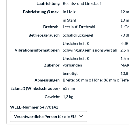
Laufrichtung
Rechts- und Linkslauf
Bohrleistung Ø max.
in Holz
12 
in Stahl
10 
Drehzahl
Leerlauf-Drehzahl
1. G
Betriebsgeräusch
Schalldruckpegel
70 d
Unsicherheit K
3 dB
Vibrationsinformationen
Schwingungsemissionswert ah
2,5 
Unsicherheit K
1,5 
Zubehör
vorhanden
MAKP
benötigt
10,8
Abmessungen
Breite: 68 mm x Höhe: 86 mm x Tief
Eckmaß (Winkelschrauber)
63 mm
Gewicht
1,3 kg
WEEE-Nummer
54978142
Verantwortliche Person für die EU