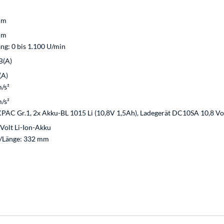
mm
mm
ang: 0 bis 1.100 U/min
B(A)
(A)
m/s²
m/s²
AC Gr.1, 2x Akku-BL 1015 Li (10,8V 1,5Ah), Ladegerät DC10SA 10,8 Volt
 Volt Li-Ion-Akku
e/Länge: 332 mm