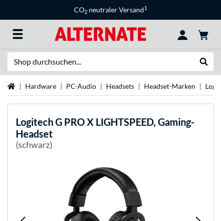
1
CO
neutraler Versand
2
Suche
Suche
Startseite
Hardware
PC-Audio
Headsets
Headset-Marken
Logi
Logitech
G PRO X LIGHTSPEED, Gaming-
Headset
(schwarz)