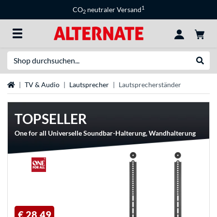
1
CO
neutraler Versand
2
Suche
Suche
Startseite
TV & Audio
Lautsprecher
Lautsprecherständer
TOPSELLER
One for all Universelle Soundbar-Halterung, Wandhalterung
€ 28,49