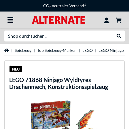
1
CO
neutraler Versand
2
Suche
Suche
Startseite
Spielzeug
Top Spielzeug-Marken
LEGO
LEGO Ninjago
NEU
LEGO
71868 Ninjago Wyldfyres
Drachenmech, Konstruktionsspielzeug