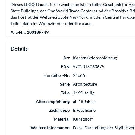
Dieses LEGO-Bauset für Erwachsene ist ein tolles Geschenk für A
State Buildings, des One World Trade Centers und der Brooklyn Br
das Porträt der Weltmetropole New York mit dem Central Park, ge
Teilen dann im Wohnzimmer oder Büro aus.
Art.-Nr.: 100189749
Details
Art
Konstruktionsspielzeug
EAN
5702018063675
Hersteller-Nr.
21066
Serie
Architecture
Teile
1465 -teilig
Altersempfehlung
ab 18 Jahren
Zielgruppe
Erwachsene
Material
Kunststoff
Weitere Information
Diese Darstellung der Skyline von