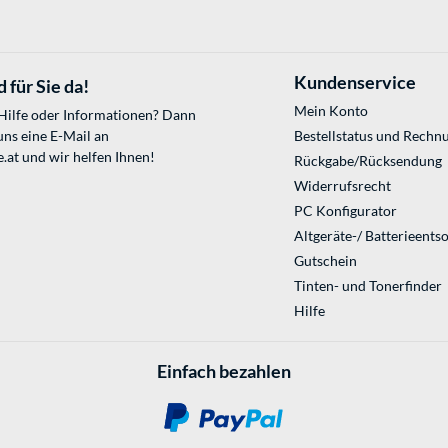
Kundenservice
 für Sie da!
Mein Konto
 Hilfe oder Informationen? Dann
uns eine E-Mail an
Bestellstatus und Rechn
.at
und wir helfen Ihnen!
Rückgabe/Rücksendung
Widerrufsrecht
PC Konfigurator
Altgeräte-/ Batterieents
Gutschein
Tinten- und Tonerfinder
Hilfe
Einfach bezahlen