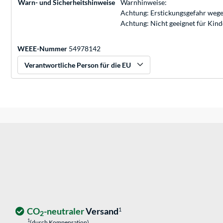
Warn- und Sicherheitshinweise
Warnhinweise:
Achtung: Erstickungsgefahr wege
Achtung: Nicht geeignet für Kin
WEEE-Nummer
54978142
Verantwortliche Person für die EU
CO
-neutraler
Versand
1
2
1
(durch Kompensation)