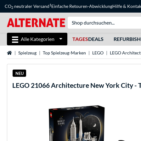
1
CO
neutraler Versand
Einfache Retouren-Abwicklung
Hilfe
&
Kontak
2
Alle Kategorien
TAGES
DEALS
REFURBIS
Startseite
Spielzeug
Top Spielzeug-Marken
LEGO
LEGO Architect
NEU
LEGO
21066 Architecture New York City - 