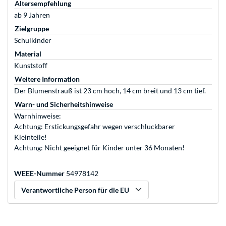
Altersempfehlung
ab 9 Jahren
Zielgruppe
Schulkinder
Material
Kunststoff
Weitere Information
Der Blumenstrauß ist 23 cm hoch, 14 cm breit und 13 cm tief.
Warn- und Sicherheitshinweise
Warnhinweise:
Achtung: Erstickungsgefahr wegen verschluckbarer
Kleinteile!
Achtung: Nicht geeignet für Kinder unter 36 Monaten!
WEEE-Nummer
54978142
Verantwortliche Person für die EU