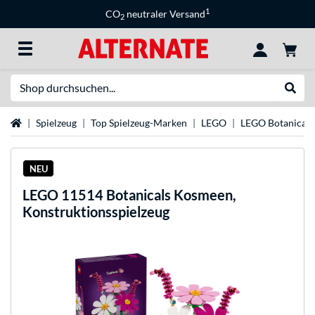
1
CO
neutraler Versand
2
Suche
Suche
Startseite
Spielzeug
Top Spielzeug-Marken
LEGO
LEGO Botanicals
NEU
LEGO
11514 Botanicals Kosmeen,
Konstruktionsspielzeug