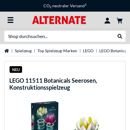
1
CO
neutraler Versand
2
Suche
Suche
Startseite
Spielzeug
Top Spielzeug-Marken
LEGO
LEGO Botanicals
NEU
LEGO
11511 Botanicals Seerosen,
Konstruktionsspielzeug