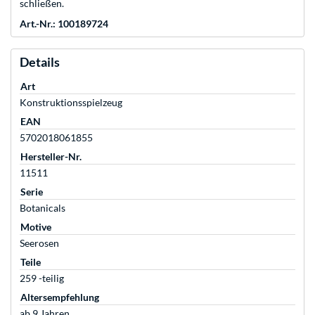
schließen.
Art.-Nr.: 100189724
Details
Art
Konstruktionsspielzeug
EAN
5702018061855
Hersteller-Nr.
11511
Serie
Botanicals
Motive
Seerosen
Teile
259 -teilig
Altersempfehlung
ab 9 Jahren