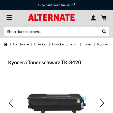
1
CO
neutraler Versand
2
Suche
Suche
Startseite
Hardware
Drucker
Druckerzubehör
Toner
Kyocera T
Kyocera
Toner schwarz TK-3420