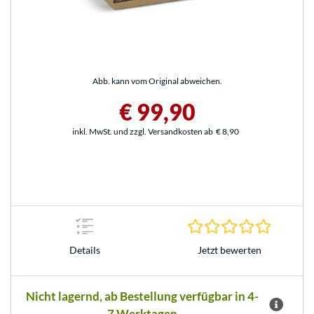
Abb. kann vom Original abweichen.
€ 99,90
inkl. MwSt. und zzgl. Versandkosten ab
€ 8,90
0.0 Stern
Jetzt bewerten
Details
Nicht lagernd, ab Bestellung verfügbar in 4-
7 Werktagen