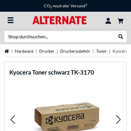
1
CO
neutraler Versand
2
Suche
Suche
Startseite
Hardware
Drucker
Druckerzubehör
Toner
Kyocera T
Kyocera
Toner schwarz TK-3170