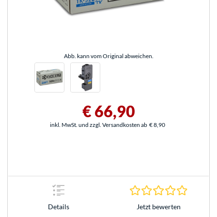
Abb. kann vom Original abweichen.
€ 66,90
inkl. MwSt. und zzgl. Versandkosten ab
€ 8,90
0.0 Stern
Jetzt bewerten
Details