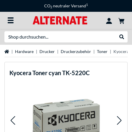
1
CO
neutraler Versand
2
Suche
Suche
Startseite
Hardware
Drucker
Druckerzubehör
Toner
Kyocera 
Kyocera
Toner cyan TK-5220C