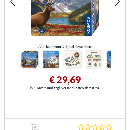
Abb. kann vom Original abweichen.
€ 29,69
inkl. MwSt. und zzgl. Versandkosten ab
€ 8,90
0.0 Stern