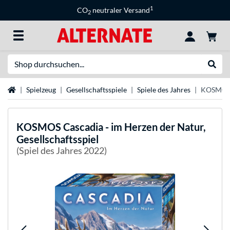
1
CO
neutraler Versand
2
Suche
Suche
Startseite
Spielzeug
Gesellschaftsspiele
Spiele des Jahres
KOSMOS C
KOSMOS
Cascadia - im Herzen der Natur,
Gesellschaftsspiel
(Spiel des Jahres 2022)