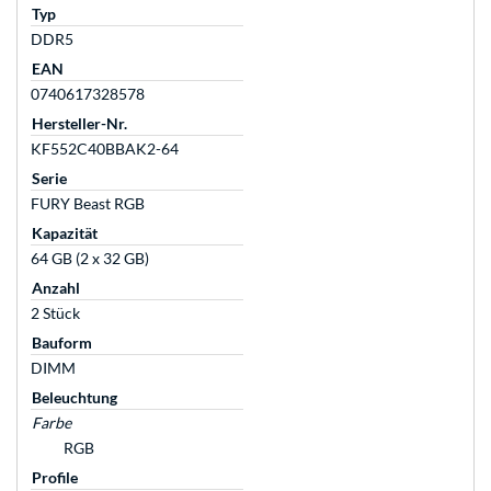
Typ
DDR5
EAN
0740617328578
Hersteller-Nr.
KF552C40BBAK2-64
Serie
FURY Beast RGB
Kapazität
64 GB (2 x 32 GB)
Anzahl
2 Stück
Bauform
DIMM
Beleuchtung
Farbe
RGB
Profile