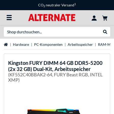
1
CO
neutraler Versand
2
Suche
Suche
Startseite
Hardware
PC-Komponenten
Arbeitsspeicher
RAM-Mar
Kingston FURY
DIMM 64 GB DDR5-5200
(2x 32 GB) Dual-Kit, Arbeitsspeicher
(KF552C40BBAK2-64, FURY Beast RGB, INTEL
XMP)