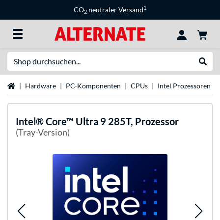
1
CO
neutraler Versand
2
Suche
Suche
Startseite
Hardware
PC-Komponenten
CPUs
Intel Prozessoren
Intel®
Core™ Ultra 9 285T, Prozessor
(Tray-Version)