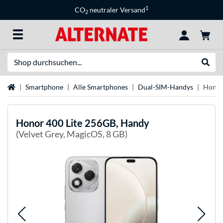
1
CO
neutraler Versand
2
Suche
Suche
Startseite
Smartphone
Alle Smartphones
Dual-SIM-Handys
Honor
Honor
400 Lite 256GB, Handy
(Velvet Grey, MagicOS, 8 GB)