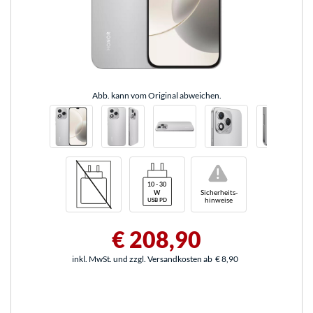
Abb. kann vom Original abweichen.
!
Sicherheits-
hinweise
€ 208,90
inkl. MwSt. und zzgl. Versandkosten ab
€ 8,90