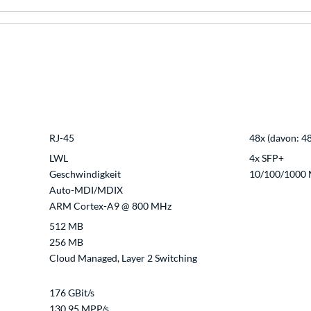
RJ-45
48x (davon: 4
LWL
4x SFP+
Geschwindigkeit
10/100/1000 
Auto-MDI/MDIX
ARM Cortex-A9 @ 800 MHz
512 MB
256 MB
Cloud Managed, Layer 2 Switching
176 GBit/s
130.95 MPP/s