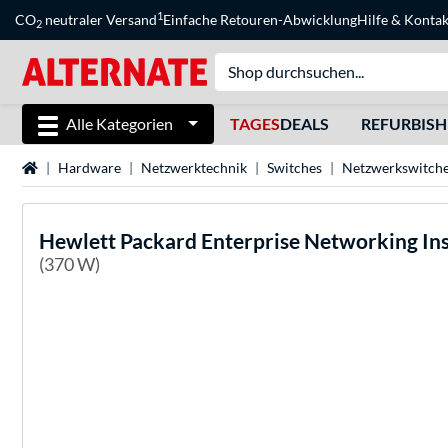
1
CO
neutraler Versand
Einfache Retouren-Abwicklung
Hilfe
&
Kontak
2
Alle Kategorien
TAGES
DEALS
REFURBIS
Startseite
Hardware
Netzwerktechnik
Switches
Netzwerkswitch
Hewlett Packard Enterprise
Networking Ins
(370 W)