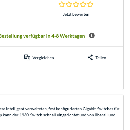
0.0 Sterne bei 0 Be
Jetzt bewerten
 Bestellung verfügbar in 4-8 Werktagen
Vergleichen
Teilen
 intelligent verwalteten, fest konfigurierten Gigabit-Switches für
 kann der 1930-Switch schnell eingerichtet und von überall und