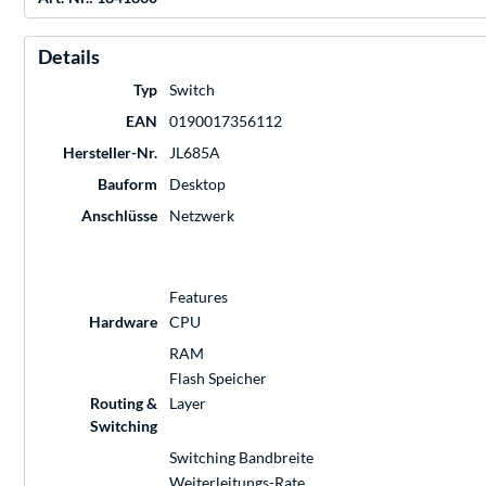
Details
Typ
Switch
EAN
0190017356112
Hersteller-Nr.
JL685A
Bauform
Desktop
Anschlüsse
Netzwerk
Features
Hardware
CPU
RAM
Flash Speicher
Routing &
Layer
Switching
Switching Bandbreite
Weiterleitungs-Rate