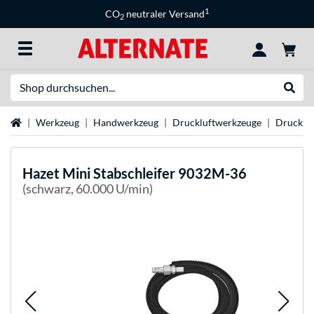
1
CO
neutraler Versand
2
Suche
Suche
Startseite
Werkzeug
Handwerkzeug
Druckluftwerkzeuge
Druckluf
Hazet
Mini Stabschleifer 9032M-36
(schwarz, 60.000 U/min)