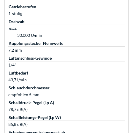
Getriebestufen
1-stufig
Drehzahl
max.
30.000 U/min
Kupplungsstecker Nennweite
7,2 mm
Luftanschluss-Gewinde
1/4"
Luftbedarf
43,7 l/min
Schlauchdurchmesser
empfohlen 5 mm
Schalldruck-Pegel (Lp A)
78,7 dB(A)
Schallleistungs-Pegel (Lp W)
85,8 dB(A)
Schwingungsemissionswert ah