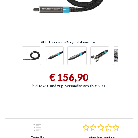
Abb. kann vom Original abweichen.
€ 156,90
inkl. MwSt. und zzgl. Versandkosten ab
€ 8,90
0.0 Stern
Jetzt bewerten
Details