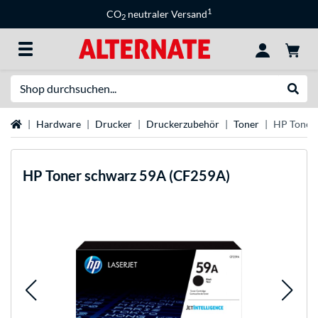
1
CO
neutraler Versand
2
Suche
Suche
Startseite
Hardware
Drucker
Druckerzubehör
Toner
HP Toner
HP
Toner schwarz 59A (CF259A)