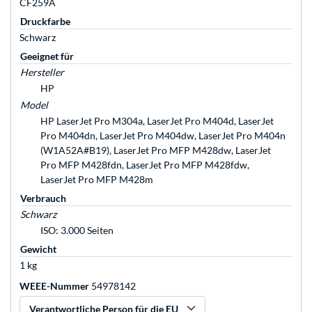
CF259A
Druckfarbe
Schwarz
Geeignet für
Hersteller
HP
Model
HP LaserJet Pro M304a, LaserJet Pro M404d, LaserJet
Pro M404dn, LaserJet Pro M404dw, LaserJet Pro M404n
(W1A52A#B19), LaserJet Pro MFP M428dw, LaserJet
Pro MFP M428fdn, LaserJet Pro MFP M428fdw,
LaserJet Pro MFP M428m
Verbrauch
Schwarz
ISO: 3.000 Seiten
Gewicht
1 kg
WEEE-Nummer
54978142
Verantwortliche Person für die EU