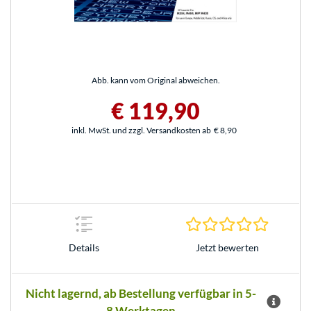
Abb. kann vom Original abweichen.
€ 119,90
inkl. MwSt. und zzgl. Versandkosten ab
€ 8,90
0.0 Stern
Jetzt bewerten
Details
Nicht lagernd, ab Bestellung verfügbar in 5-
8 Werktagen