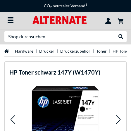
1
CO
neutraler Versand
2
Suche
Suche
Startseite
Hardware
Drucker
Druckerzubehör
Toner
HP Toner
HP
Toner schwarz 147Y (W1470Y)