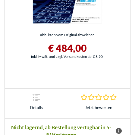
Abb. kann vom Original abweichen.
€ 484,00
inkl. MwSt. und zzgl. Versandkosten ab
€ 8,90
0.0 Stern
Jetzt bewerten
Details
Nicht lagernd, ab Bestellung verfügbar in 5-
8 Werktagen