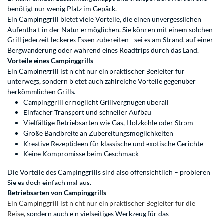
benötigt nur wenig Platz im Gepäck.
Ein Campinggrill bietet viele Vorteile, die einen unvergesslichen
Aufenthalt in der Natur ermöglichen. Sie können mit einem solchen
Grill jederzeit leckeres Essen zubereiten - sei es am Strand, auf einer
Bergwanderung oder während eines Roadtrips durch das Land.
Vorteile eines Campinggrills
Ein Campinggrill ist nicht nur ein praktischer Begleiter für
unterwegs, sondern bietet auch zahlreiche Vorteile gegenüber
herkömmlichen Grills.
Campinggrill ermöglicht Grillvergnügen überall
Einfacher Transport und schneller Aufbau
Vielfältige Betriebsarten wie Gas, Holzkohle oder Strom
Große Bandbreite an Zubereitungsmöglichkeiten
Kreative Rezeptideen für klassische und exotische Gerichte
Keine Kompromisse beim Geschmack
Die Vorteile des Campinggrills sind also offensichtlich – probieren
Sie es doch einfach mal aus.
Betriebsarten von Campinggrills
Ein Campinggrill ist nicht nur ein praktischer Begleiter für die
Reise,
sondern auch ein vielseitiges Werkzeug für das