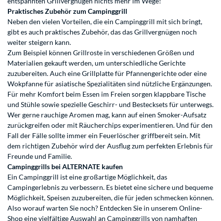
entspannten Grillvergnügen nichts mehr im Wege!
Praktisches Zubehör zum Campinggrill
Neben den vielen Vorteilen, die ein Campinggrill mit sich bringt,
gibt es auch praktisches Zubehör, das das Grillvergnügen noch
weiter steigern kann.
Zum Beispiel können Grillroste in verschiedenen Größen und
Materialien gekauft werden, um unterschiedliche Gerichte
zuzubereiten. Auch eine Grillplatte für Pfannengerichte oder eine
Wokpfanne für asiatische Spezialitäten sind nützliche Ergänzungen.
Für mehr Komfort beim Essen im Freien sorgen klappbare Tische
und Stühle sowie spezielle Geschirr- und Bestecksets für unterwegs.
Wer gerne rauchige Aromen mag, kann auf einen Smoker-Aufsatz
zurückgreifen oder mit Räucherchips experimentieren. Und für den
Fall der Fälle sollte immer ein Feuerlöscher griffbereit sein. Mit
dem richtigen Zubehör wird der Ausflug zum perfekten Erlebnis für
Freunde und Familie.
Campinggrills bei ALTERNATE kaufen
Ein Campinggrill ist eine großartige Möglichkeit, das
Campingerlebnis zu verbessern. Es bietet eine sichere und bequeme
Möglichkeit, Speisen zuzubereiten, die für jeden schmecken können.
Also worauf warten Sie noch? Entdecken Sie in unserem Online-
Shop eine vielfältige Auswahl an Campinggrills von namhaften