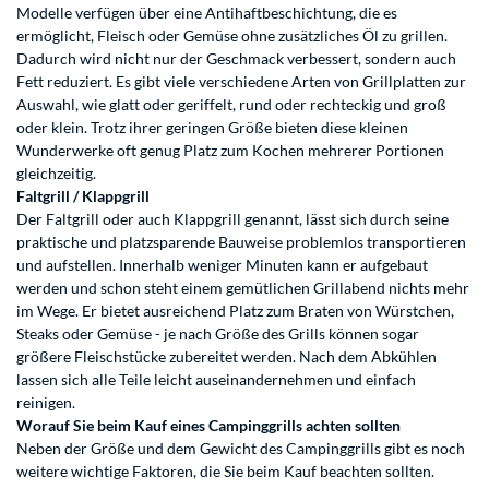
Modelle verfügen über eine Antihaftbeschichtung, die es
ermöglicht, Fleisch oder Gemüse ohne zusätzliches Öl zu grillen.
Dadurch wird nicht nur der Geschmack verbessert, sondern auch
Fett reduziert. Es gibt viele verschiedene Arten von Grillplatten zur
Auswahl, wie glatt oder geriffelt, rund oder rechteckig und groß
oder klein. Trotz ihrer geringen Größe bieten diese kleinen
Wunderwerke oft genug Platz zum Kochen mehrerer Portionen
gleichzeitig.
Faltgrill / Klappgrill
Der Faltgrill oder auch Klappgrill genannt, lässt sich durch seine
praktische und platzsparende Bauweise problemlos transportieren
und aufstellen. Innerhalb weniger Minuten kann er aufgebaut
werden und schon steht einem gemütlichen Grillabend nichts mehr
im Wege. Er bietet ausreichend Platz zum Braten von Würstchen,
Steaks oder Gemüse - je nach Größe des Grills können sogar
größere Fleischstücke zubereitet werden. Nach dem Abkühlen
lassen sich alle Teile leicht auseinandernehmen und einfach
reinigen.
Worauf Sie beim Kauf eines Campinggrills achten sollten
Neben der Größe und dem Gewicht des Campinggrills gibt es noch
weitere wichtige Faktoren, die Sie beim Kauf beachten sollten.