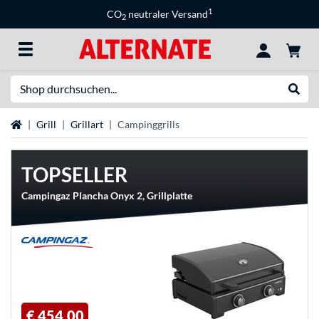
1
CO
neutraler Versand
2
Suche
Suche
Startseite
Grill
Grillart
Campinggrills
TOPSELLER
Campingaz Plancha Onyx 2, Grillplatte
€ 454,00