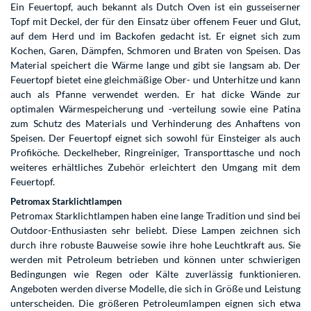
Ein Feuertopf, auch bekannt als Dutch Oven ist ein gusseiserner
Topf mit Deckel, der für den Einsatz über offenem Feuer und Glut,
auf dem Herd und im Backofen gedacht ist. Er eignet sich zum
Kochen, Garen, Dämpfen, Schmoren und Braten von Speisen. Das
Material speichert die Wärme lange und gibt sie langsam ab. Der
Feuertopf bietet eine gleichmäßige Ober- und Unterhitze und kann
auch als Pfanne verwendet werden. Er hat dicke Wände zur
optimalen Wärmespeicherung und -verteilung sowie eine Patina
zum Schutz des Materials und Verhinderung des Anhaftens von
Speisen. Der Feuertopf eignet sich sowohl für Einsteiger als auch
Profiköche. Deckelheber, Ringreiniger, Transporttasche und noch
weiteres erhältliches Zubehör erleichtert den Umgang mit dem
Feuertopf.
Petromax Starklichtlampen
Petromax Starklichtlampen haben eine lange Tradition und sind bei
Outdoor-Enthusiasten sehr beliebt. Diese Lampen zeichnen sich
durch ihre robuste Bauweise sowie ihre hohe Leuchtkraft aus. Sie
werden mit Petroleum betrieben und können unter schwierigen
Bedingungen wie Regen oder Kälte zuverlässig funktionieren.
Angeboten werden diverse Modelle, die sich in Größe und Leistung
unterscheiden. Die größeren Petroleumlampen eignen sich etwa