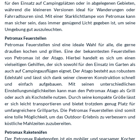
für den Einsatz auf Campingplätzen oder in abgelegenen Gebieten,
während die kleineren Versionen ideal für Wanderungen oder
Fahrradtouren sind. Mit einer Starklichtlampe von Petromax kann
man sicher sein, dass immer genügend Licht gegeben ist, um seine
Umgebung gut auszuleuchten.
Petromax Feuerstellen
Petromax Feuerstellen sind eine ideale Wahl für alle, die gerne
draußen kochen und grillen. Eine der bekanntesten Feuerstellen
von Petromax ist der Atago. Hierbei handelt es sich um einen
vielseitigen Gehilfen, der sich sowohl für den Einsatz im Garten als
auch auf Campingausflügen eignet. Der Atago besteht aus robustem
Edelstahl und lässt sich dank seiner cleveren Konstruktion schnell
und einfach aufgebauen. Mit seinen unterschiedlichen
Einstellungsmöglichkeiten kann man den Petromax Atago als Grill
oder auch als Kochstelle nutzen. Durch seine kompakte Größe lässt
er sich leicht transportieren und bietet trotzdem genug Platz für
umfangreichere Grillpartys. Die Petromax Feuerstellen sind somit
eine tolle Möglichkeit, um das Outdoor-Erlebnis zu verbessern und
köstliche Mahlzeiten zuzubereiten.
Petromax Raketenöfen
Der Petromax Raketenofen ist ein mobiler und sparsamer Kocher