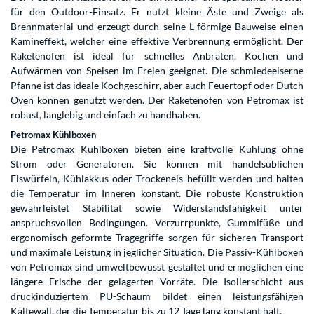
für den Outdoor-Einsatz. Er nutzt kleine Äste und Zweige als
Brennmaterial und erzeugt durch seine L-förmige Bauweise einen
Kamineffekt, welcher eine effektive Verbrennung ermöglicht. Der
Raketenofen ist ideal für schnelles Anbraten, Kochen und
Aufwärmen von Speisen im Freien geeignet. Die schmiedeeiserne
Pfanne ist das ideale Kochgeschirr, aber auch Feuertopf oder Dutch
Oven können genutzt werden. Der Raketenofen von Petromax ist
robust, langlebig und einfach zu handhaben.
Petromax Kühlboxen
Die Petromax Kühlboxen bieten eine kraftvolle Kühlung ohne
Strom oder Generatoren. Sie können mit handelsüblichen
Eiswürfeln, Kühlakkus oder Trockeneis befüllt werden und halten
die Temperatur im Inneren konstant. Die robuste Konstruktion
gewährleistet Stabilität sowie Widerstandsfähigkeit unter
anspruchsvollen Bedingungen. Verzurrpunkte, Gummifüße und
ergonomisch geformte Tragegriffe sorgen für sicheren Transport
und maximale Leistung in jeglicher Situation. Die Passiv-Kühlboxen
von Petromax sind umweltbewusst gestaltet und ermöglichen eine
längere Frische der gelagerten Vorräte. Die Isolierschicht aus
druckinduziertem PU-Schaum bildet einen leistungsfähigen
Kältewall, der die Temperatur bis zu 12 Tage lang konstant hält.