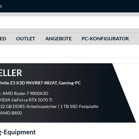
t
Suche
HED
OUTLET
ANGEBOTE
PC-KONFIGURATOR
ELLER
finite Z3 X3D 9NVRR7-882AT, Gaming-PC
r: AMD Ryzen 7 9800X3D
VIDIA GeForce RTX 5070 Ti
 32 GB DDR5-Arbeitsspeicher | 1 TB SSD-Festplatte
: AMD B850
g-Equipment