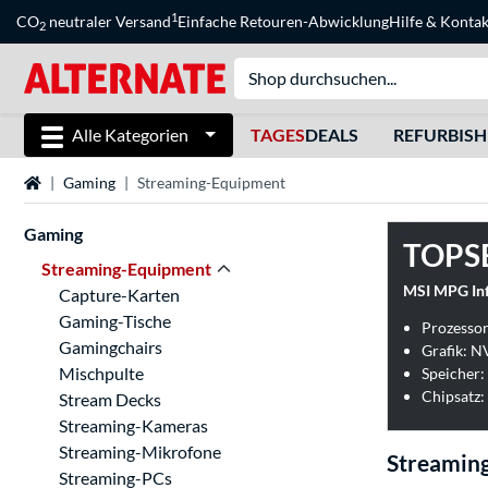
1
CO
neutraler Versand
Einfache Retouren-Abwicklung
Hilfe
&
Kontak
2
Alle Kategorien
TAGES
DEALS
REFURBIS
Startseite
Gaming
Streaming-Equipment
Gaming
TOPS
Streaming-Equipment
MSI MPG In
Capture-Karten
Gaming-Tische
Prozesso
Gamingchairs
Grafik: N
Mischpulte
Speicher:
Chipsatz
Stream Decks
Streaming-Kameras
Streaming-Mikrofone
Streamin
Streaming-PCs