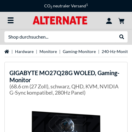
1
CO
neutraler Versand
2
Suche
Suche
Startseite
Hardware
Monitore
Gaming-Monitore
240-Hz-Monitor
GIGABYTE
MO27Q28G WOLED, Gaming-
Monitor
(68.6 cm (27 Zoll), schwarz, QHD, KVM, NVIDIA
G-Sync kompatibel, 280Hz Panel)