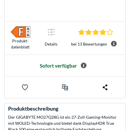
3.9 Ster
Produkt­
bei 13 Bewertungen
Details
datenblatt
Sofort verfügbar
Produktbeschreibung
Der GIGABYTE MO27Q28G ist ein 27-Zoll-Gaming-Monitor
mit WOLED-Technologie und bietet dank DisplayHDR True
Black 500 eine erstaunlich brillante Farbdarstellung,