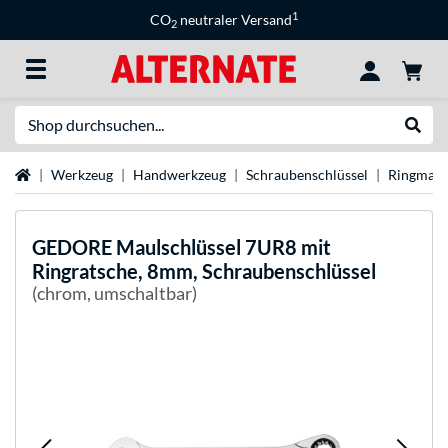
1
CO
neutraler Versand
2
Suche
Suche
Startseite
Werkzeug
Handwerkzeug
Schraubenschlüssel
Ringmaul
GEDORE
Maulschlüssel 7UR8 mit
Ringratsche, 8mm, Schraubenschlüssel
(chrom, umschaltbar)