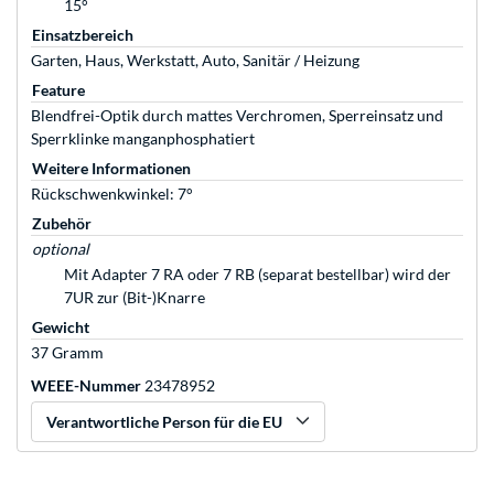
15°
Einsatzbereich
Garten, Haus, Werkstatt, Auto, Sanitär / Heizung
Feature
Blendfrei-Optik durch mattes Verchromen, Sperreinsatz und
Sperrklinke manganphosphatiert
Weitere Informationen
Rückschwenkwinkel: 7°
Zubehör
optional
Mit Adapter 7 RA oder 7 RB (separat bestellbar) wird der
7UR zur (Bit-)Knarre
Gewicht
37 Gramm
WEEE-Nummer
23478952
Verantwortliche Person für die EU