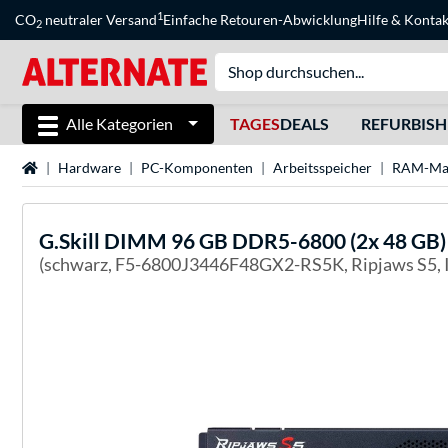
1
CO
neutraler Versand
Einfache Retouren-Abwicklung
Hilfe
&
Kontak
2
Alle Kategorien
TAGES
DEALS
REFURBIS
Startseite
Hardware
PC-Komponenten
Arbeitsspeicher
RAM-Ma
G.Skill
DIMM 96 GB DDR5-6800 (2x 48 GB) D
(schwarz, F5-6800J3446F48GX2-RS5K, Ripjaws S5,