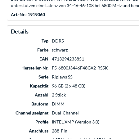
unterstützen eine Latenz von 34-46-46-108 bei 6800 MHz und benöt
Art.-Nr.: 1919060
Details
Typ
DDR5
Farbe
schwarz
EAN
4713294233851
Hersteller-Nr.
F5-6800J3446F48GX2-RS5K
Serie
Ripjaws S5
Kapazität
96 GB (2 x 48 GB)
Anzahl
2 Stück
Bauform
DIMM
Channel geeignet
Dual-Channel
Profile
INTEL XMP (Version 3.0)
Anschluss
288-Pin