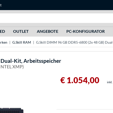
t
Suche
HED
OUTLET
ANGEBOTE
PC-KONFIGURATOR
rken
G.Skill RAM
G.Skill DIMM 96 GB DDR5-6800 (2x 48 GB) Dual-
ual-Kit, Arbeitsspeicher
 INTEL XMP)
€ 1.054,00
inkl