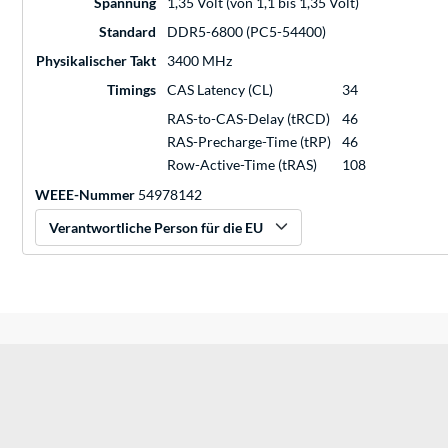
Spannung
1,35 Volt (von 1,1 bis 1,35 Volt)
Standard
DDR5-6800 (PC5-54400)
Physikalischer Takt
3400 MHz
Timings
CAS Latency (CL)
34
RAS-to-CAS-Delay (tRCD)
46
RAS-Precharge-Time (tRP)
46
Row-Active-Time (tRAS)
108
WEEE-Nummer
54978142
Verantwortliche Person für die EU