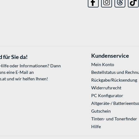
Kundenservice
 für Sie da!
Mein Konto
 Hilfe oder Informationen? Dann
uns eine E-Mail an
Bestellstatus und Rechn
.at
und wir helfen Ihnen!
Rückgabe/Rücksendung
Widerrufsrecht
PC Konfigurator
Altgeräte-/ Batterieents
Gutschein
Tinten- und Tonerfinder
Hilfe