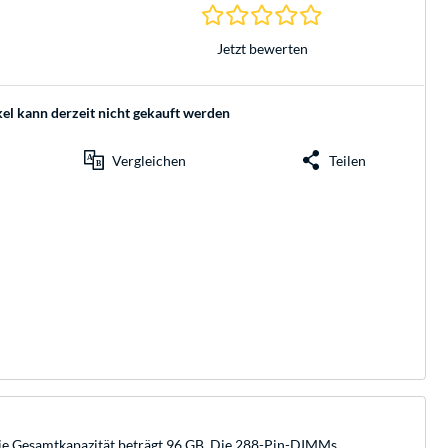
0.0 Sterne bei 0 Be
Jetzt bewerten
kel kann derzeit nicht gekauft werden
Vergleichen
Teilen
ie Gesamtkapazität beträgt 96 GB. Die 288-Pin-DIMMs