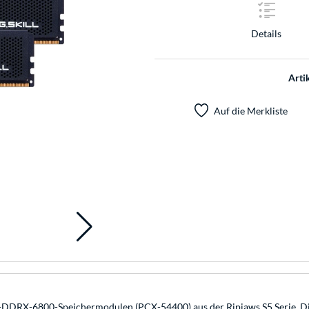
Details
Arti
Auf die Merkliste
B-DDRX-6800-Speichermodulen (PCX-54400) aus der Ripjaws S5 Serie. D