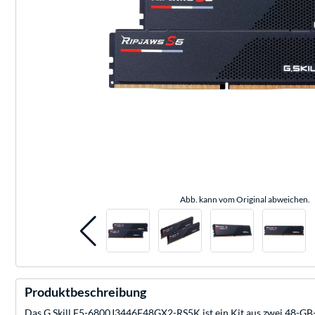
Abb. kann vom Original abweichen.
Produktbeschreibung
Das G.Skill F5-6800J3446F48GX2-RS5K ist ein Kit aus zwei 48-G