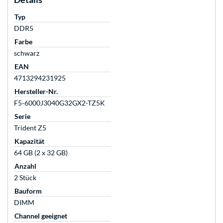
Typ
DDR5
Farbe
schwarz
EAN
4713294231925
Hersteller-Nr.
F5-6000J3040G32GX2-TZ5K
Serie
Trident Z5
Kapazität
64 GB (2 x 32 GB)
Anzahl
2 Stück
Bauform
DIMM
Channel geeignet