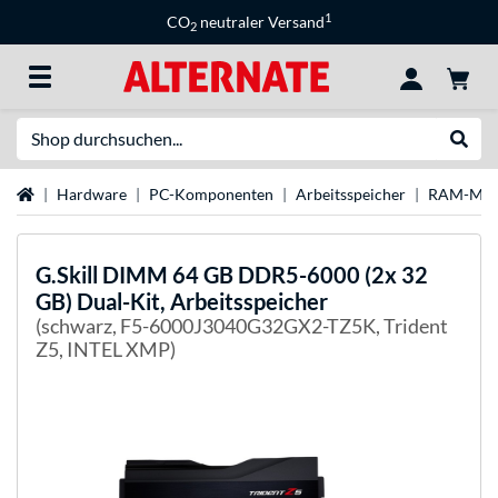
1
CO
neutraler Versand
2
Suche
Suche
Startseite
Hardware
PC-Komponenten
Arbeitsspeicher
RAM-Mar
G.Skill
DIMM 64 GB DDR5-6000 (2x 32
GB) Dual-Kit, Arbeitsspeicher
(schwarz, F5-6000J3040G32GX2-TZ5K, Trident
Z5, INTEL XMP)