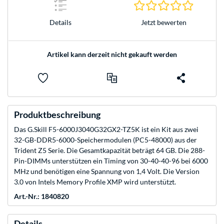
0.0 Stern
Jetzt bewerten
Details
Artikel kann derzeit nicht gekauft werden
Produktbeschreibung
Das G.Skill F5-6000J3040G32GX2-TZ5K ist ein Kit aus zwei
32-GB-DDR5-6000-Speichermodulen (PC5-48000) aus der
Trident Z5 Serie. Die Gesamtkapazität beträgt 64 GB. Die 288-
Pin-DIMMs unterstützen ein Timing von 30-40-40-96 bei 6000
MHz und benötigen eine Spannung von 1,4 Volt. Die Version
3.0 von Intels Memory Profile XMP wird unterstützt.
Art.-Nr.: 1840820
Details