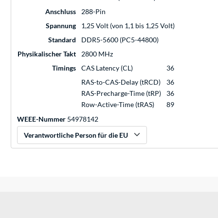
Anschluss
288-Pin
Spannung
1,25 Volt (von 1,1 bis 1,25 Volt)
Standard
DDR5-5600 (PC5-44800)
Physikalischer Takt
2800 MHz
Timings
CAS Latency (CL)
36
RAS-to-CAS-Delay (tRCD)
36
RAS-Precharge-Time (tRP)
36
Row-Active-Time (tRAS)
89
WEEE-Nummer
54978142
Verantwortliche Person für die EU