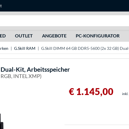
t
Suche
HED
OUTLET
ANGEBOTE
PC-KONFIGURATOR
rken
G.Skill RAM
G.Skill DIMM 64 GB DDR5-5600 (2x 32 GB) Dual-
ual-Kit, Arbeitsspeicher
5 RGB, INTEL XMP)
€ 1.145,00
inkl