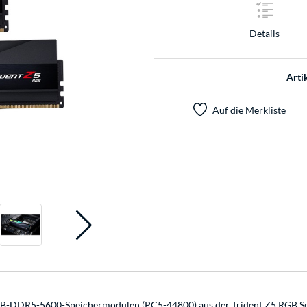
Details
Arti
Auf die Merkliste
GB-DDR5-5600-Speichermodulen (PC5-44800) aus der Trident Z5 RGB Seri