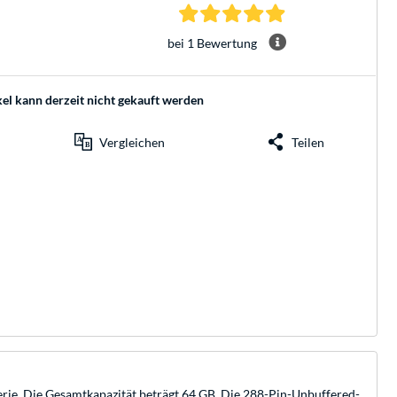
5.0 Sterne bei 1 Be
bei 1 Bewertung
kel kann derzeit nicht gekauft werden
Vergleichen
Teilen
e. Die Gesamtkapazität beträgt 64 GB. Die 288-Pin-Unbuffered-