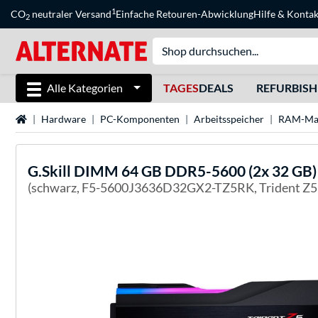
1
CO
neutraler Versand
Einfache Retouren-Abwicklung
Hilfe
&
Kontak
2
Alle Kategorien
TAGES
DEALS
REFURBIS
Startseite
Hardware
PC-Komponenten
Arbeitsspeicher
RAM-Ma
G.Skill
DIMM 64 GB DDR5-5600 (2x 32 GB) D
(schwarz, F5-5600J3636D32GX2-TZ5RK, Trident Z