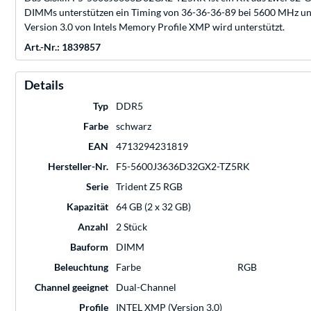
DIMMs unterstützen ein Timing von 36-36-36-89 bei 5600 MHz und 
Version 3.0 von Intels Memory Profile XMP wird unterstützt.
Art.-Nr.: 1839857
Details
Typ
DDR5
Farbe
schwarz
EAN
4713294231819
Hersteller-Nr.
F5-5600J3636D32GX2-TZ5RK
Serie
Trident Z5 RGB
Kapazität
64 GB (2 x 32 GB)
Anzahl
2 Stück
Bauform
DIMM
Beleuchtung
Farbe
RGB
Channel geeignet
Dual-Channel
Profile
INTEL XMP (Version 3.0)