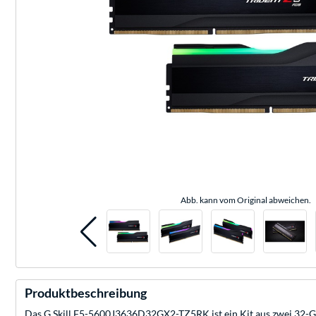
Abb. kann vom Original abweichen.
Produktbeschreibung
Das G.Skill F5-5600J3636D32GX2-TZ5RK ist ein Kit aus zwei 32-