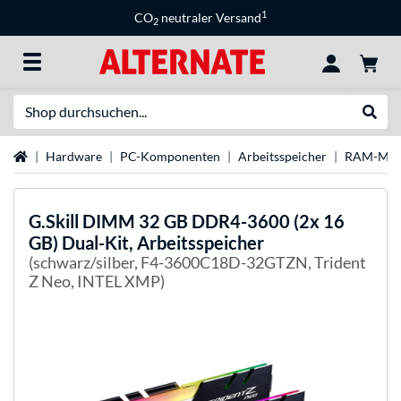
1
CO
neutraler Versand
2
Suche
Suche
Startseite
Hardware
PC-Komponenten
Arbeitsspeicher
RAM-Mar
G.Skill
DIMM 32 GB DDR4-3600 (2x 16
GB) Dual-Kit, Arbeitsspeicher
(schwarz/silber, F4-3600C18D-32GTZN, Trident
Z Neo, INTEL XMP)