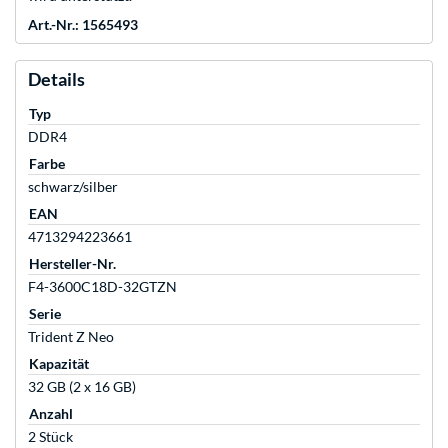
Art.-Nr.: 1565493
Details
Typ
DDR4
Farbe
schwarz/silber
EAN
4713294223661
Hersteller-Nr.
F4-3600C18D-32GTZN
Serie
Trident Z Neo
Kapazität
32 GB (2 x 16 GB)
Anzahl
2 Stück