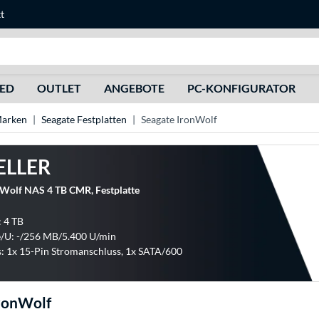
t
Suche
HED
OUTLET
ANGEBOTE
PC-KONFIGURATOR
Marken
Seagate Festplatten
Seagate IronWolf
ELLER
nWolf NAS 4 TB CMR, Festplatte
: 4 TB
/U: -/256 MB/5.400 U/min
: 1x 15-Pin Stromanschluss, 1x SATA/600
ronWolf