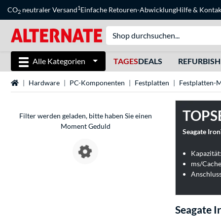
1
CO
neutraler Versand
Einfache Retouren-Abwicklung
Hilfe
&
Kontak
2
Alle Kategorien
TAGES
DEALS
REFURBIS
Startseite
Hardware
PC-Komponenten
Festplatten
Festplatten-
TOPS
Filter werden geladen, bitte haben Sie einen
Moment Geduld
Seagate Iro
Kapazität
ms/Cache
Anschluss
Seagate I