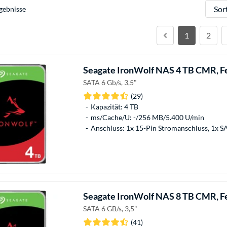
Sortie
gebnisse
1
2
Seagate
IronWolf NAS 4 TB CMR, Fe
SATA 6 Gb/s, 3,5"
(29)
Kapazität: 4 TB
ms/Cache/U: -/256 MB/5.400 U/min
Anschluss: 1x 15-Pin Stromanschluss, 1x 
Seagate
IronWolf NAS 8 TB CMR, Fe
SATA 6 GB/s, 3,5"
(41)