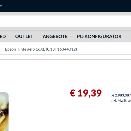
t
Suche
HED
OUTLET
ANGEBOTE
PC-KONFIGURATOR
Epson Tinte gelb 16XL (C13T16344012)
€ 19,39
(
€ 2.983,08
/
inkl. MwSt. u