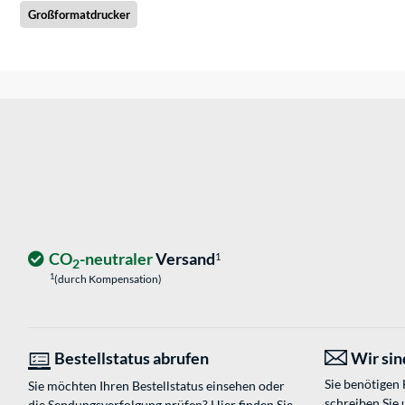
Großformatdrucker
CO
-neutraler
Versand
1
2
1
(durch Kompensation)
Bestellstatus abrufen
Wir sind
Sie benötigen
Sie möchten Ihren Bestellstatus einsehen oder
schreiben Sie 
die Sendungsverfolgung prüfen? Hier finden Sie