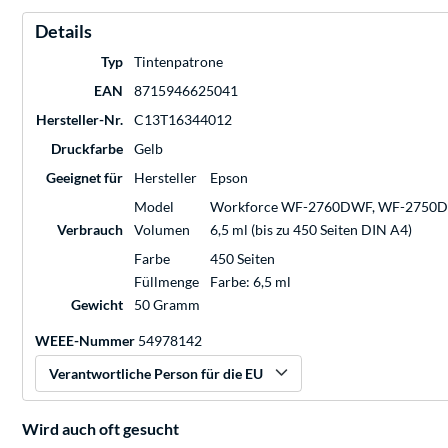
Details
Typ
Tintenpatrone
EAN
8715946625041
Hersteller-Nr.
C13T16344012
Druckfarbe
Gelb
Geeignet für
Hersteller
Epson
Model
Workforce WF-2760DWF, WF-2750D
Verbrauch
Volumen
6,5 ml (bis zu 450 Seiten DIN A4)
Farbe
450 Seiten
Füllmenge
Farbe: 6,5 ml
Gewicht
50 Gramm
WEEE-Nummer
54978142
Verantwortliche Person für die EU
Wird auch oft gesucht