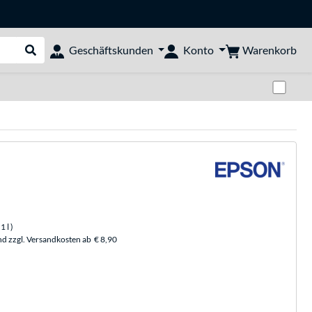
Warenkorb
Geschäftskunden
Konto
Suche durchführen
Zwi
 1 l
)
nd zzgl. Versandkosten ab
€ 8,90