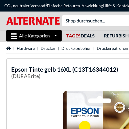
1
CO
neutraler Versand
Einfache Retouren-Abwicklung
Hilfe
&
Kontak
2
Alle Kategorien
TAGES
DEALS
REFURBIS
Startseite
Hardware
Drucker
Druckerzubehör
Druckerpatronen
Epson
Tinte gelb 16XL (C13T16344012)
(DURABrite)