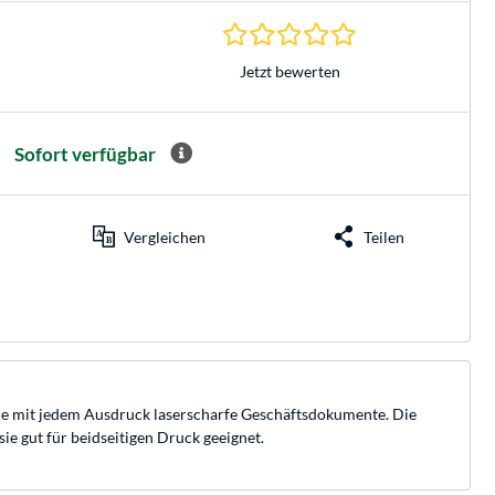
0.0 Sterne bei 0 Be
Jetzt bewerten
Sofort verfügbar
Vergleichen
Teilen
sie mit jedem Ausdruck laserscharfe Geschäftsdokumente. Die
ie gut für beidseitigen Druck geeignet.