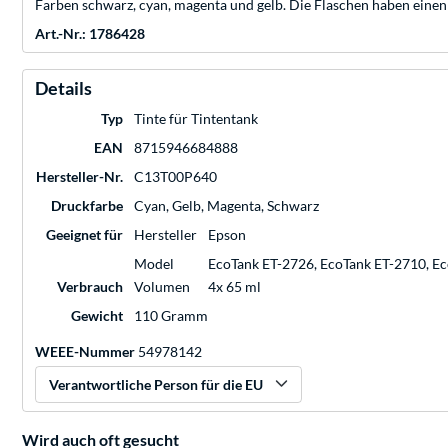
Farben schwarz, cyan, magenta und gelb. Die Flaschen haben einen 
Art.-Nr.: 1786428
Details
Typ
Tinte für Tintentank
EAN
8715946684888
Hersteller-Nr.
C13T00P640
Druckfarbe
Cyan, Gelb, Magenta, Schwarz
Geeignet für
Hersteller
Epson
Model
EcoTank ET-2726, EcoTank ET-2710, Ec
Verbrauch
Volumen
4x 65 ml
Gewicht
110 Gramm
WEEE-Nummer
54978142
Verantwortliche Person für die EU
Wird auch oft gesucht