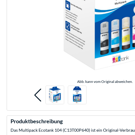
Abb. kann vom Original abweichen.
Produktbeschreibung
Das Multipack Ecotank 104 (C13T00P640) ist ein Original-Verbrauch