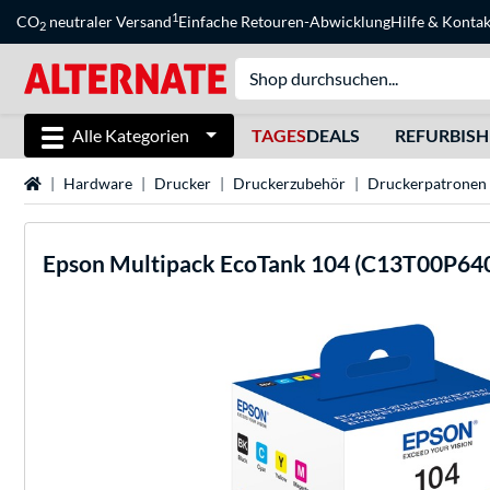
1
CO
neutraler Versand
Einfache Retouren-Abwicklung
Hilfe
&
Kontak
2
Alle Kategorien
TAGES
DEALS
REFURBIS
Startseite
Hardware
Drucker
Druckerzubehör
Druckerpatronen
Epson
Multipack EcoTank 104 (C13T00P640)