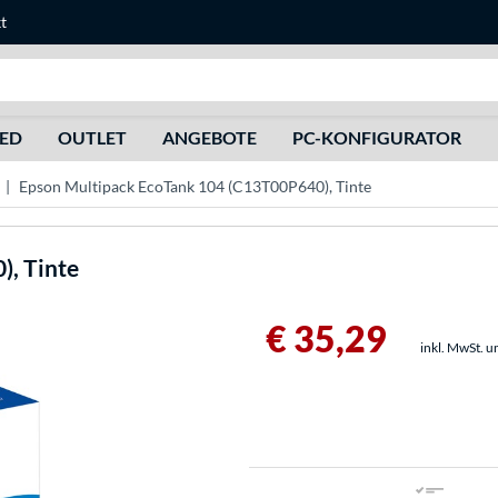
t
Suche
HED
OUTLET
ANGEBOTE
PC-KONFIGURATOR
Epson Multipack EcoTank 104 (C13T00P640), Tinte
, Tinte
€ 35,29
inkl. MwSt. u