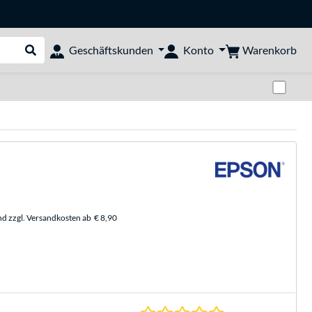
Warenkorb
Geschäftskunden
Konto
Suche durchführen
Zwi
nd zzgl. Versandkosten ab
€ 8,90
0.0 Sterne bei 0 Be