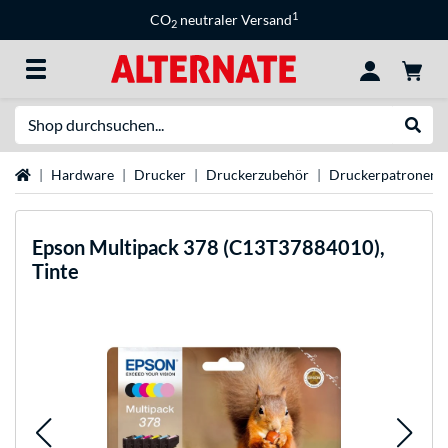
1
CO
neutraler Versand
2
Suche
Suche
Startseite
Hardware
Drucker
Druckerzubehör
Druckerpatronen
Epson
Multipack 378 (C13T37884010),
Tinte