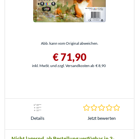
Abb. kann vom Original abweichen.
€ 71,90
inkl. MwSt. und zzgl. Versandkosten ab
€ 8,90
0.0 Stern
Jetzt bewerten
Details
Nicht lagernd, ab Bestellung verfügbar in 3-