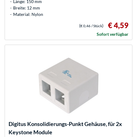
Länge: 150 mm
Breite: 12 mm
Material: Nylon
€ 4,59
(
)
€ 0,46
/ Stück
Sofort verfügbar
Digitus
Konsolidierungs-Punkt Gehäuse, für 2x
Keystone Module