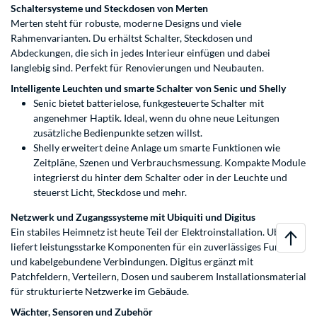
Schaltersysteme und Steckdosen von Merten
Merten steht für robuste, moderne Designs und viele
Rahmenvarianten. Du erhältst Schalter, Steckdosen und
Abdeckungen, die sich in jedes Interieur einfügen und dabei
langlebig sind. Perfekt für Renovierungen und Neubauten.
Intelligente Leuchten und smarte Schalter von Senic und Shelly
Senic bietet batterielose, funkgesteuerte Schalter mit
angenehmer Haptik. Ideal, wenn du ohne neue Leitungen
zusätzliche Bedienpunkte setzen willst.
Shelly erweitert deine Anlage um smarte Funktionen wie
Zeitpläne, Szenen und Verbrauchsmessung. Kompakte Module
integrierst du hinter dem Schalter oder in der Leuchte und
steuerst Licht, Steckdose und mehr.
Netzwerk und Zugangssysteme mit Ubiquiti und Digitus
Ein stabiles Heimnetz ist heute Teil der Elektroinstallation. Ubiquiti
liefert leistungsstarke Komponenten für ein zuverlässiges Funknetz
und kabelgebundene Verbindungen. Digitus ergänzt mit
Patchfeldern, Verteilern, Dosen und sauberem Installationsmaterial
für strukturierte Netzwerke im Gebäude.
Wächter, Sensoren und Zubehör