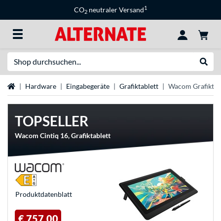
1
CO
neutraler Versand
2
Suche
Suche
Startseite
Hardware
Eingabegeräte
Grafiktablett
Wacom Grafiktab
TOPSELLER
Wacom Cintiq 16, Grafiktablett
Produkt­datenblatt
€ 757,00