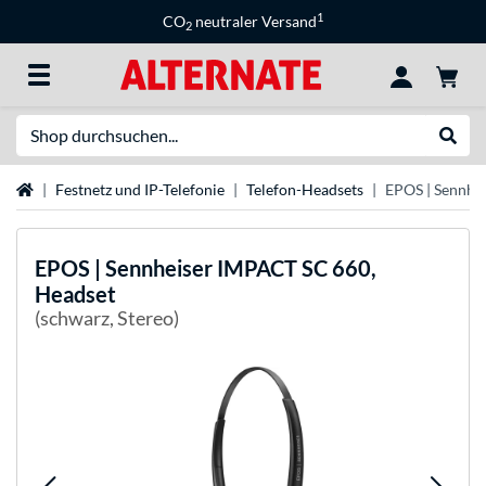
1
CO
neutraler Versand
2
Suche
Suche
Startseite
Festnetz und IP-Telefonie
Telefon-Headsets
EPOS | Sennhe
EPOS | Sennheiser
IMPACT SC 660,
Headset
(schwarz, Stereo)