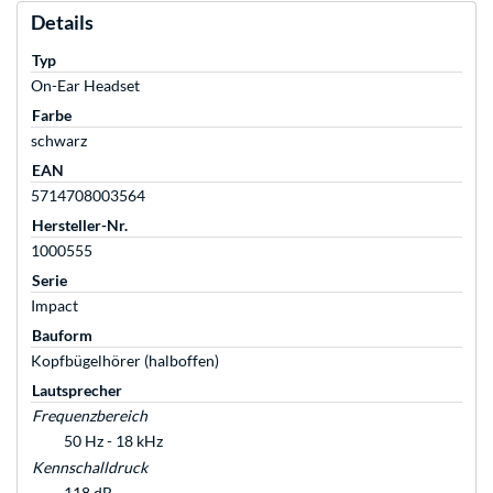
Details
Typ
On-Ear Headset
Farbe
schwarz
EAN
5714708003564
Hersteller-Nr.
1000555
Serie
Impact
Bauform
Kopfbügelhörer (halboffen)
Lautsprecher
Frequenzbereich
50 Hz - 18 kHz
Kennschalldruck
118 dB