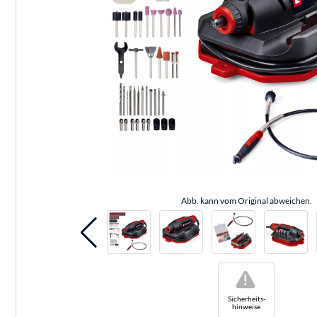
Abb. kann vom Original abweichen.
!
Sicherheits-
hinweise