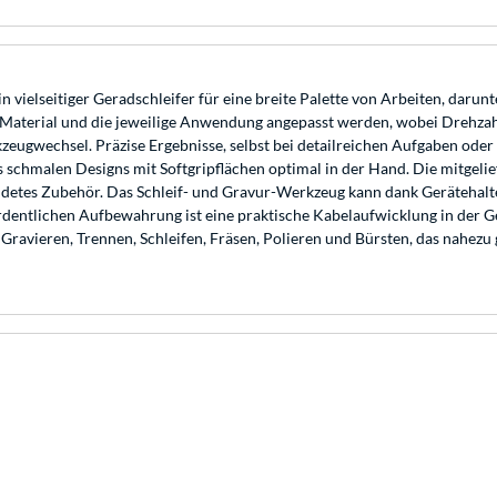
ielseitiger Geradschleifer für eine breite Palette von Arbeiten, darunte
as Material und die jeweilige Anwendung angepasst werden, wobei Drehza
zeugwechsel. Präzise Ergebnisse, selbst bei detailreichen Aufgaben ode
nes schmalen Designs mit Softgripflächen optimal in der Hand. Die mitge
endetes Zubehör. Das Schleif- und Gravur-Werkzeug kann dank Gerätehal
entlichen Aufbewahrung ist eine praktische Kabelaufwicklung in der Ger
avieren, Trennen, Schleifen, Fräsen, Polieren und Bürsten, das nahezu 