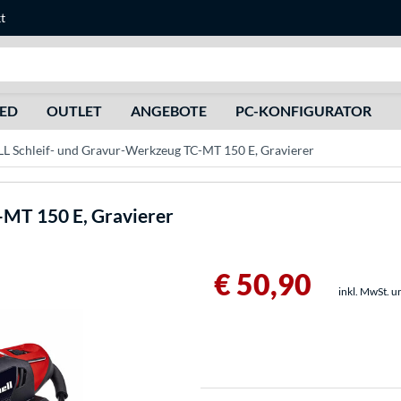
t
Suche
HED
OUTLET
ANGEBOTE
PC-KONFIGURATOR
L Schleif- und Gravur-Werkzeug TC-MT 150 E, Gravierer
-MT 150 E, Gravierer
€ 50,90
inkl. MwSt. u