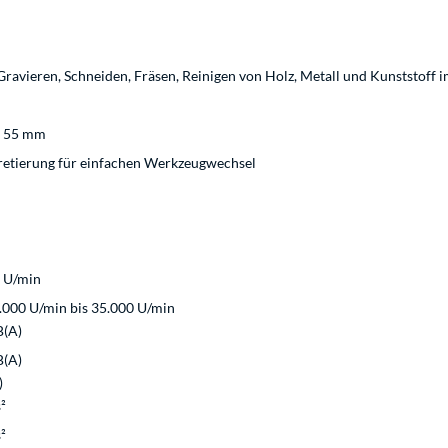
, Gravieren, Schneiden, Fräsen, Reinigen von Holz, Metall und Kunststoff
Ø 55 mm
rretierung für einfachen Werkzeugwechsel
 U/min
.000 U/min bis 35.000 U/min
B(A)
B(A)
)
²
²