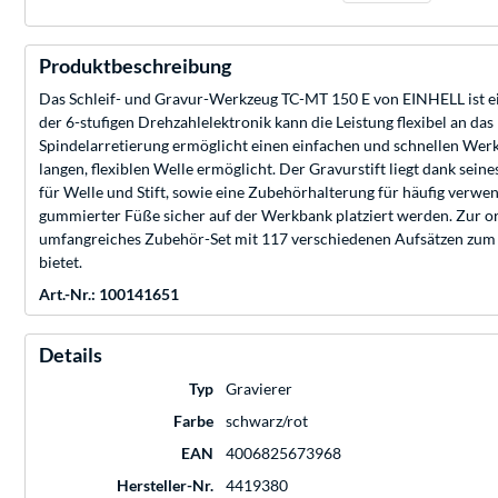
Produktbeschreibung
Das Schleif- und Gravur-Werkzeug TC-MT 150 E von EINHELL ist ein v
der 6-stufigen Drehzahlelektronik kann die Leistung flexibel an d
Spindelarretierung ermöglicht einen einfachen und schnellen Werk
langen, flexiblen Welle ermöglicht. Der Gravurstift liegt dank sei
für Welle und Stift, sowie eine Zubehörhalterung für häufig verw
gummierter Füße sicher auf der Werkbank platziert werden. Zur ord
umfangreiches Zubehör-Set mit 117 verschiedenen Aufsätzen zum Gr
bietet.
Art.-Nr.: 100141651
Details
Typ
Gravierer
Farbe
schwarz/rot
EAN
4006825673968
Hersteller-Nr.
4419380