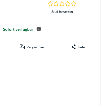
0.0 Sterne bei 0 Be
Jetzt bewerten
Sofort verfügbar
Vergleichen
Teilen