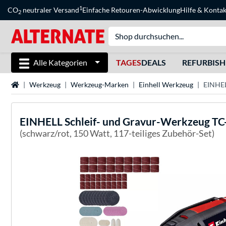
1
CO
neutraler Versand
Einfache Retouren-Abwicklung
Hilfe
&
Kontak
2
Alle Kategorien
TAGES
DEALS
REFURBIS
Startseite
Werkzeug
Werkzeug-Marken
Einhell Werkzeug
EINHEL
EINHELL
Schleif- und Gravur-Werkzeug TC
(schwarz/rot, 150 Watt, 117-teiliges Zubehör-Set)