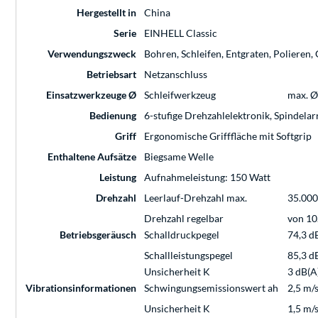
Hergestellt in
China
Serie
EINHELL Classic
Verwendungszweck
Bohren, Schleifen, Entgraten, Polieren
Betriebsart
Netzanschluss
Einsatzwerkzeuge Ø
Schleifwerkzeug
max. 
Bedienung
6-stufige Drehzahlelektronik, Spindela
Griff
Ergonomische Grifffläche mit Softgrip
Enthaltene Aufsätze
Biegsame Welle
Leistung
Aufnahmeleistung: 150 Watt
Drehzahl
Leerlauf-Drehzahl max.
35.000
Drehzahl regelbar
von 10
Betriebsgeräusch
Schalldruckpegel
74,3 d
Schallleistungspegel
85,3 d
Unsicherheit K
3 dB(A
Vibrationsinformationen
Schwingungsemissionswert ah
2,5 m/s
Unsicherheit K
1,5 m/s