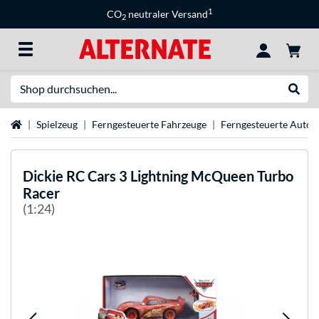
1
CO
neutraler Versand
2
Suche
Suche
Startseite
Spielzeug
Ferngesteuerte Fahrzeuge
Ferngesteuerte Autos
Dickie
RC Cars 3 Lightning McQueen Turbo
Racer
(1:24)