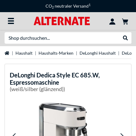
1
CO
neutraler Versand
2
Suche
Suche
Startseite
Haushalt
Haushalts-Marken
DeLonghi Haushalt
DeLong
DeLonghi
Dedica Style EC 685.W,
Espressomaschine
(weiß/silber (glänzend))