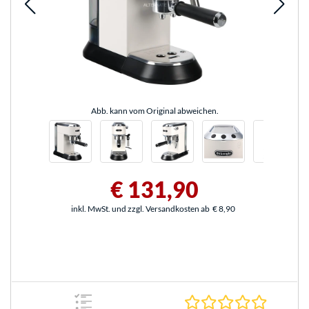
Abb. kann vom Original abweichen.
€ 131,90
inkl. MwSt. und zzgl. Versandkosten ab
€ 8,90
0.0 Stern