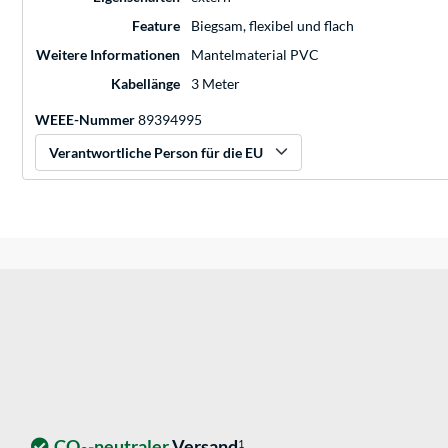
Feature
Biegsam, flexibel und flach
Weitere Informationen
Mantelmaterial PVC
Kabellänge
3 Meter
WEEE-Nummer
89394995
Verantwortliche Person für die EU
CO
-neutraler
Versand
1