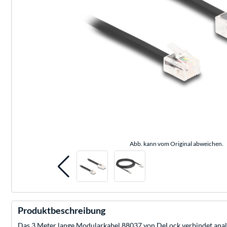
Abb. kann vom Original abweichen.
Produktbeschreibung
Das 3 Meter lange Modularkabel 88037 von DeLock verbindet analoge