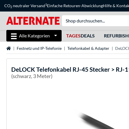
1
CO
neutraler Versand
Einfache Retouren-Abwicklung
Hilfe
&
Kontak
2
Alle Kategorien
TAGES
DEALS
REFURBIS
Startseite
Festnetz und IP-Telefonie
Telefonkabel & Adapter
DeLOCK 
DeLOCK
Telefonkabel RJ-45 Stecker > RJ-1
(schwarz, 3 Meter)