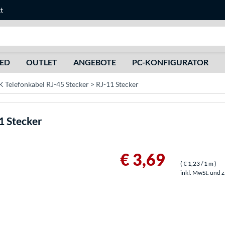
t
Suche
HED
OUTLET
ANGEBOTE
PC-KONFIGURATOR
Telefonkabel RJ-45 Stecker > RJ-11 Stecker
1 Stecker
€ 3,69
(
€ 1,23
/ 1 m
)
inkl. MwSt. und 