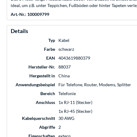
ideal, um z.B. unter Teppichen, Fußböden oder hinter Tapeten verle
Art.-Nr.: 100009799
Details
Typ
Kabel
Farbe
schwarz
EAN
4043619880379
Hersteller-Nr.
88037
Hergestellt in
China
Anwendungsbeispiel
Für Telefone, Router, Modems, Splitter
Bereich
Telefonie
Anschluss
1x RJ-11 (Stecker)
1x RJ-45 (Stecker)
Kabelquerschnitt
30 AWG
Abgriffe
2
Eigenschaften
extern