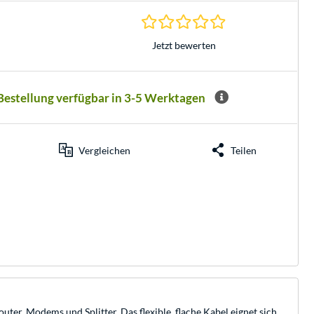
0.0 Sterne bei 0 Be
Jetzt bewerten
 Bestellung verfügbar in 3-5 Werktagen
Vergleichen
Teilen
er, Modems und Splitter. Das flexible, flache Kabel eignet sich