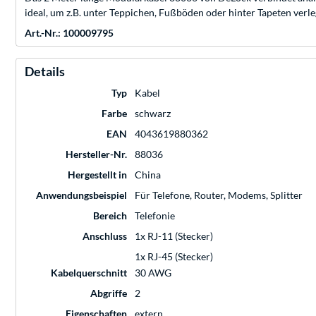
ideal, um z.B. unter Teppichen, Fußböden oder hinter Tapeten verle
Art.-Nr.: 100009795
Details
Typ
Kabel
Farbe
schwarz
EAN
4043619880362
Hersteller-Nr.
88036
Hergestellt in
China
Anwendungsbeispiel
Für Telefone, Router, Modems, Splitter
Bereich
Telefonie
Anschluss
1x RJ-11 (Stecker)
1x RJ-45 (Stecker)
Kabelquerschnitt
30 AWG
Abgriffe
2
Eigenschaften
extern