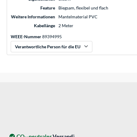
Feature
Biegsam, flexibel und flach
Weitere Informationen
Mantelmaterial PVC
Kabellänge
2 Meter
WEEE-Nummer
89394995
Verantwortliche Person für die EU
CO
-neutraler
Versand
1