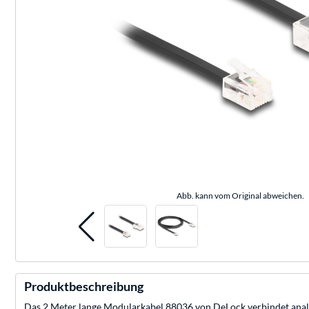
Abb. kann vom Original abweichen.
Produktbeschreibung
Das 2 Meter lange Modularkabel 88036 von DeLock verbindet analoge