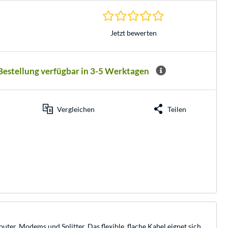
0.0 Sterne bei 0 Be
Jetzt bewerten
 Bestellung verfügbar in 3-5 Werktagen
Vergleichen
Teilen
er, Modems und Splitter. Das flexible, flache Kabel eignet sich