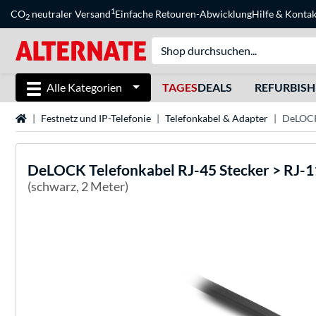
1
CO
neutraler Versand
Einfache Retouren-Abwicklung
Hilfe
&
Kontak
2
Alle Kategorien
TAGES
DEALS
REFURBIS
Startseite
Festnetz und IP-Telefonie
Telefonkabel & Adapter
DeLOCK 
DeLOCK
Telefonkabel RJ-45 Stecker > RJ-1
(schwarz, 2 Meter)