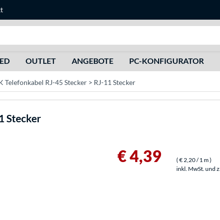
t
Suche
HED
OUTLET
ANGEBOTE
PC-KONFIGURATOR
Telefonkabel RJ-45 Stecker > RJ-11 Stecker
1 Stecker
€ 4,39
(
€ 2,20
/ 1 m
)
inkl. MwSt. und 