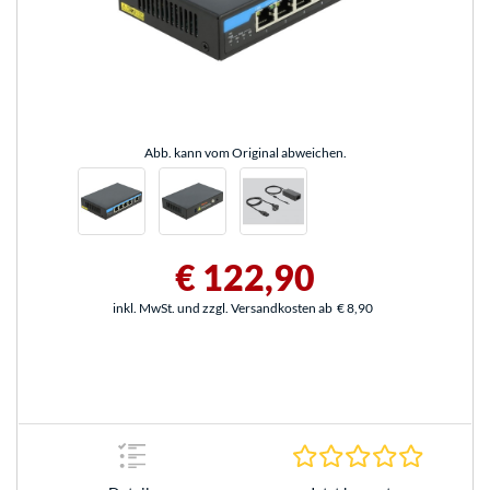
Abb. kann vom Original abweichen.
€ 122,90
inkl. MwSt. und zzgl. Versandkosten ab
€ 8,90
0.0 Stern