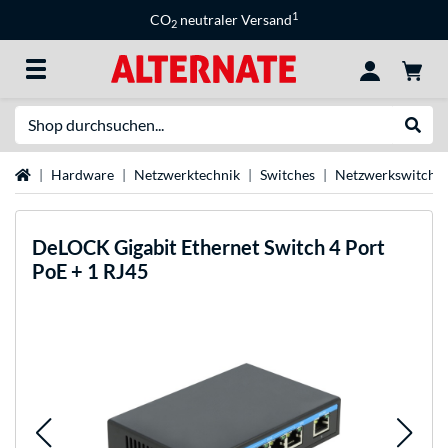
1
CO
neutraler Versand
2
Suche
Suche
Startseite
Hardware
Netzwerktechnik
Switches
Netzwerkswitche
DeLOCK
Gigabit Ethernet Switch 4 Port
PoE + 1 RJ45